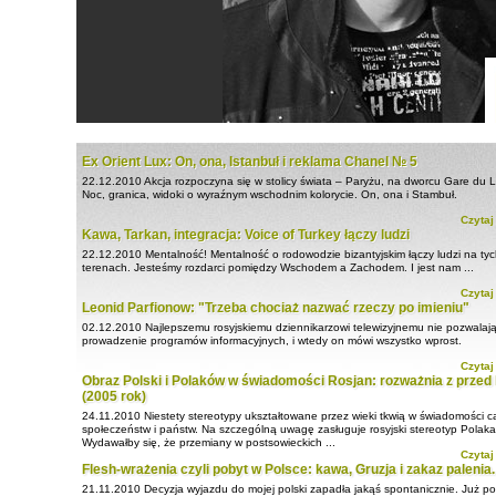
Ex Orient Lux: On, ona, Istanbuł i reklama Chanel № 5
22.12.2010
Akcja rozpoczyna się w stolicy świata – Paryżu, na dworcu Gare du 
Noc, granica, widoki o wyraźnym wschodnim kolorycie. On, ona i Stambuł.
Czytaj
Kawa, Tarkan, integracja: Voice of Turkey łączy ludzi
22.12.2010
Mentalność! Mentalność o rodowodzie bizantyjskim łączy ludzi na ty
terenach. Jesteśmy rozdarci pomiędzy Wschodem a Zachodem. I jest nam ...
Czytaj
Leonid Parfionow: "Trzeba chociaż nazwać rzeczy po imieniu"
02.12.2010
Najlepszemu rosyjskiemu dziennikarzowi telewizyjnemu nie pozwalaj
prowadzenie programów informacyjnych, i wtedy on mówi wszystko wprost.
Czytaj
Obraz Polski i Polaków w świadomości Rosjan: rozważnia z przed 
(2005 rok)
24.11.2010
Niestety stereotypy ukształtowane przez wieki tkwią w świadomości c
społeczeństw i państw. Na szczególną uwagę zasługuje rosyjski stereotyp Polaka 
Wydawałby się, że przemiany w postsowieckich ...
Czytaj
Flesh-wrażenia czyli pobyt w Polsce: kawa, Gruzja i zakaz palenia.
21.11.2010
Decyzja wyjazdu do mojej polski zapadła jakąś spontanicznie. Już p