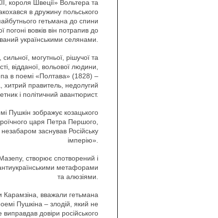
II, короля Швеції» Вольтера та
акохався в дружину польського
майбутнього гетьмана до спини
ї погоні вовків він потрапив до
ований українськими селянами.
сильної, могутньої, рішучої та
ті, відданої, вольової людини,
епа в поемі «Полтава» (1828) –
, хитрий правитель, недолугий
етник і політичний авантюрист.
емі Пушкін зображує козацького
роїчного царя Петра Першого,
й незабаром заснував Російську
імперію».
Мазепу, створює спотворений і
о антиукраїнськими метафорами
та алюзіями.
ли Карамзіна, вважали гетьмана
поемі Пушкіна – злодій, який не
е виправдав довіри російського