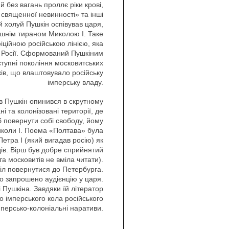
 без вагань проллє ріки крові,
 священної невинності» та інші
й холуй Пушкін оспівував царя,
дішнім тираном Миколою І. Таке
іційною російською лінією, яка
а Росії. Сформований Пушкіним
тупні покоління московитських
ків, що влаштовувало російську
імперську владу.
в Пушкін опинився в скрутному
і та колонізовані території, де
б повернути собі свободу, йому
иколи І. Поема «Полтава» була
етра I (який вигадав росію) як
дів. Вірш був добре сприйнятий
а московитів не вміла читати).
іл повернутися до Петербурга.
о запрошено аудієнцію у царя.
Пушкіна. Завдяки їй літератор
о імперського кола російського
мперсько-колоніальні наративи.