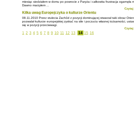
miesiąc siedziałem w domu po powrocie z Paryża i całkowita frustracja ogarnęła 
Dawno marzyłem ...
Czytaj
Kilka uwag Europejczyka o kulturze Orientu
08.11.2010
Przez stulecia Zachód z pozycji dominującej stwarzał taki obraz Orien
pozwalał kulturze europejskiej zyskać na sile i poczuciu własnej tożsamości, usta
się w pozycji przeciwwagi.
Czytaj
1
2
3
4
5
6
7
8
9
10
11
12
13
14
15
16