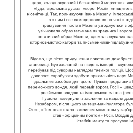
царя, холоднокровний і безжалісний мерзотник, який
«Іуда, віроломна душа», «ворог Росії», «нищитель
нісенітниці. Так, принижуючи Івана Мазепу, імперськи
а з ним і все самодержавство на чолі з то
трактування постаті Мазепи узгоджується з оф
увічнювала образ гетьмана як зрадника і ворог
негативний образ Мазепи, «домальовували» нас
істориків-містифікаторів та письменників-підлабузни
Відомо, що після придушення повстання декабристі
становищі. Був засланий на південь імперії – окупован
перебував під суворим наглядом таємної поліції. Що
довелося спробувати здобути прихильність царя М
ідеальним засобом для цього. Пушкін представив П
переможного вождя, який переміг ворога Росії – шве
російською владою та імперською елітою (решт
Пушкіна повернули із заслання та надали дозв
Незабаром, після цього митеця-маніпулятора бул
Отже, «Полтава» стала важливим моментом у кар'єрі 
став «офіційним поетом» Росії. Входив д
істеблішменту та просував і