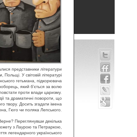
талися представники літератури
и, Польщі. У світовій літературі
нського гетьмана, підкорювача
ноборець, який б’ється за волю
 повстати проти влади царизму.
одії та драматичні повороти, що
го твору. Досить згадати імена
на, Гюго чи поляка Лепського.
 Верне? Переглянувши декілька
сюжету з Лаурою та Петраркою,
ття легендарного українського