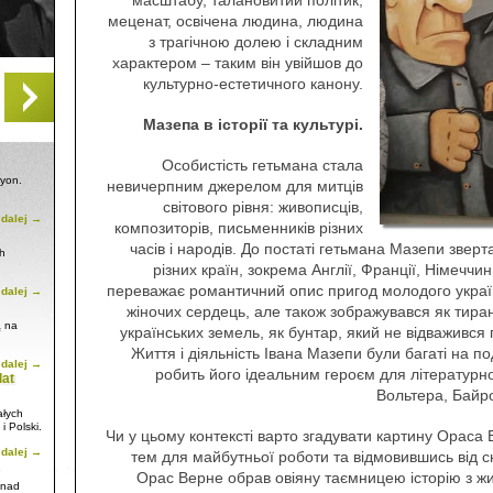
масштабу, талановитий політик,
меценат, освічена людина, людина
з трагічною долею і складним
характером – таким він увійшов до
культурно-естетичного канону.
Мазепа в історії та культурі.
Особистість гетьмана стала
Lyon.
невичерпним джерелом для митців
світового рівня: живописців,
 dalej →
композиторів, письменників різних
часів і народів. До постаті гетьмана Мазепи звер
ch
різних країн, зокрема Англії, Франції, Німеччин
переважає романтичний опис пригод молодого украї
 dalej →
жіночих сердець, але також зображувався як тира
ą na
українських земель, як бунтар, який не відважився
Життя і діяльність Івана Мазепи були багаті на п
 dalej →
робить його ідеальним героєм для літературно
lat
Вольтера, Байро
ałych
i Polski.
Чи у цьому контексті варто згадувати картину Ораса
 dalej →
тем для майбутньої роботи та відмовившись від 
Орас Верне обрав овіяну таємницею історію з жи
onad