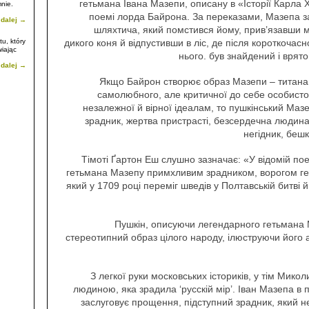
гетьмана Івана Мазепи, описану в «Історії Карла X
mnie.
поемі лорда Байрона. За переказами, Мазепа з
 dalej →
шляхтича, який помстився йому, прив’язавши 
tu, który
дикого коня й відпустивши в ліс, де після короткочасно
wiając
нього. був знайдений і врят
 dalej →
Якщо Байрон створює образ Мазепи – титана, 
самолюбного, але критичної до себе особистос
незалежної й вірної ідеалам, то пушкінський Маз
зрадник, жертва пристрасті, безсердечна людина
негідник, бешк
Тімоті Ґартон Еш слушно зазначає: «У відомій по
гетьмана Мазепу примхливим зрадником, ворогом ге
який у 1709 році переміг шведів у Полтавській битві 
Пушкін, описуючи легендарного гетьмана 
стереотипний образ цілого народу, ілюструючи йог
З легкої руки московських істориків, у тім Мико
людиною, яка зрадила ‘русскій мір’. Іван Мазепа в 
заслуговує прощення, підступний зрадник, який н