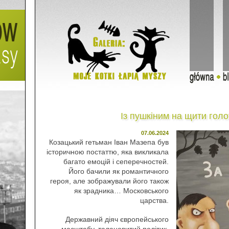
Із пушкіним на щити голот
07.06.2024
Козацький гетьман Іван Мазепа був
історичною постаттю, яка викликала
багато емоцій і сеперечностей.
Його бачили як романтичного
героя, але зображували його також
як зрадника… Московського
царства.
Державний діяч європейського