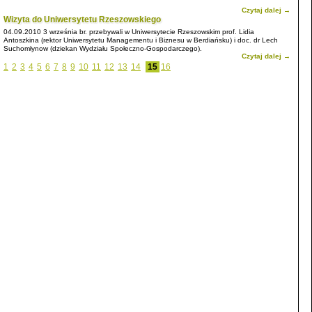
Czytaj dalej →
Wizyta do Uniwersytetu Rzeszowskiego
04.09.2010
3 września br. przebywali w Uniwersytecie Rzeszowskim prof. Lidia
Antoszkina (rektor Uniwersytetu Managementu i Biznesu w Berdiańsku) i doc. dr Lech
Suchomłynow (dziekan Wydziału Społeczno-Gospodarczego).
Czytaj dalej →
1
2
3
4
5
6
7
8
9
10
11
12
13
14
15
16