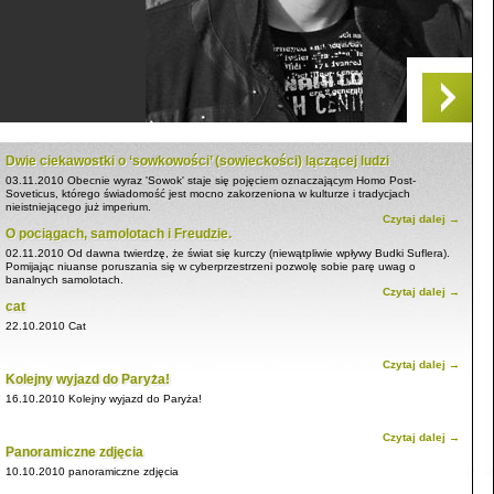
Dwie ciekawostki o ‘sowkowości’ (sowieckości) lączącej ludzi
03.11.2010
Obecnie wyraz 'Sowok' staje się pojęciem oznaczającym Homo Post-
Soveticus, którego świadomość jest mocno zakorzeniona w kulturze i tradycjach
nieistniejącego już imperium.
Czytaj dalej →
O pociągach, samolotach i Freudzie.
02.11.2010
Od dawna twierdzę, że świat się kurczy (niewątpliwie wpływy Budki Suflera).
Pomijając niuanse poruszania się w cyberprzestrzeni pozwolę sobie parę uwag o
banalnych samolotach.
Czytaj dalej →
cat
22.10.2010
Cat
Czytaj dalej →
Kolejny wyjazd do Paryża!
16.10.2010
Kolejny wyjazd do Paryża!
Czytaj dalej →
Panoramiczne zdjęcia
10.10.2010
panoramiczne zdjęcia