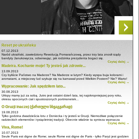
Reset po ukraińsku
07.12.2013
Naród ukraiński, zawiedziony Rewolucją Pomarańczową, przez trzy lata znosił rządy
bandyty Janukowycza, odserwując, jak rodzinka prezydenta bogaci się.
Czytaj dalej →
Madeira. Kochanie moje! Ty jesteś jak zdrowie...
13.09.2013
Czy byliście Państwo na Maderze? Na Maderze w lutym? Kiedy wyspa buja kolorami i
aromatami, a miejscowy lud szykuje się na karnawał przed Wielkim Postem? Nie? Warto!
Czytaj dalej →
Wypracowanie: Jak spędziłem lato...
30.08.2013
Urlopy mamy już za sobą. Jutro jest ostatni dzień lata, tej najokropniejszej pory roku,
okresu spoconych ciał i spustoszonych portmonetek...
Czytaj dalej →
O Gruzji inaczej (ქართული სხვაგვარად)
19.08.2013
Tylko godzina dwadzieścia lotu z Doniecka i ty jesteś w Gruzji. Niemożliwe połączenie
radzieckich elementów i tysiącletniej tradycji. Obecnie właśnie ta synteza wyznacza
Czytaj dalej →
koloryt lokaly...
Viva, Rome!
10.07.2013
Seule Paris est digne de Rome; seule Rome est digne de Paris - tylko Paryż jest godzien