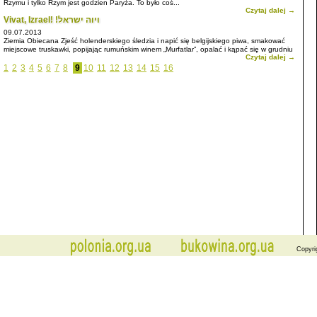
Rzymu i tylko Rzym jest godzien Paryża. To było coś...
Czytaj dalej →
Vivat, Izrael! !ויוה ישראל
09.07.2013
Ziemia Obiecana Zjeść holenderskiego śledzia i napić się belgijskiego piwa, smakować
miejscowe truskawki, popijając rumuńskim winem „Murfatlar”, opalać i kąpać się w grudniu
Czytaj dalej →
w ciepłym morzu ...
1
2
3
4
5
6
7
8
9
10
11
12
13
14
15
16
Copyri