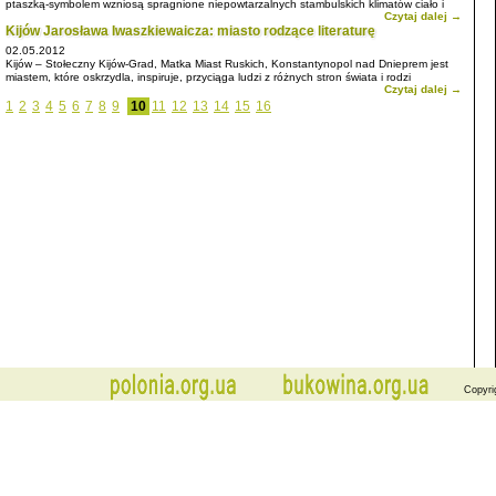
ptaszką-symbolem wzniosą spragnione niepowtarzalnych stambulskich klimatów ciało i
Czytaj dalej →
duszę ponad chmury listopadowej ukraińskiej jesieni.
Kijów Jarosława Iwaszkiewaicza: miasto rodzące literaturę
02.05.2012
Kijów – Stołeczny Kijów-Grad, Matka Miast Ruskich, Konstantynopol nad Dnieprem jest
miastem, które oskrzydla, inspiruje, przyciąga ludzi z różnych stron świata i rodzi
Czytaj dalej →
literaturę”.
1
2
3
4
5
6
7
8
9
10
11
12
13
14
15
16
Tu, na brzegach siwego Borysfenu krzyżowały się drogi prowadzące z Północy na
Południe i ze Wschodu na Zachód, tu mieszały się nurty kulturowo-obyczajowe Orientu i
Okcydentu, tu stykały się interesy Bizancjum i Rzymu. Kijów od zawsze związany był z tą
wielką, tajemniczą rzeką. Poprzecinane niezliczonymi jarami, górujące nad rozlewiskiem
Dniepru wzgórza, okazały się idealnym miejscem na założenie osady. Nie brakowało tu
zwierzyny, grzybów i jagód, gdyż średniowieczny Kijów leżał na skraju ogromnej poleskiej
puszczy. Rzeka dostarczała ryb, odgradzała od nieprzyjaciół i służyła jako trakt
komunikacyjny, łączący stolicę Rusi ze światem.
Copyri