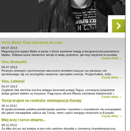
Vivat, Malta! Tutaj zatrzymał się czas
06.07.2013
Magnetyczna wyspa Malta w parze z Gozo samotnie trwają w bezgranicznej przestrzeni
błękitu. Żółtawo-szare kamienice wrosły w skały, podobno, jak losy tubylców w burzliwe
Czytaj dalej →
dzieje swojej krainy. ...
Viva, Brukselo!
06.07.2013
Pewnym zimowym i pochmurnym wieczorem dotarłem tutaj po raz pierwszy, nie
spodziewając się na szczególne wrażenia i specjalne emocje. Przyjechałem, żeby
Czytaj dalej →
zaliczyć to miasto, ponieważ leżało ...
Viva, Lizbono!
04.07.2013
Ceglaste fale dachów rozcina wstęga lazurowej potęgi Tagus, unoszącej tysiącletnie
dzieje gdzieś daleko za horyzont. Pajęczyna uliczek Alfamy zaćmiewa świadomość i
Czytaj dalej →
miesza rzeczywistość z historią. ...
Turcja krajem na rozdrożu: mitologizacja Europy
28.11.2012
W społeczeństwie polskim problematyka państw i narodów o charakterze nie-europejskim
(do jakich niewątpliwie zalicza się Turcja, mimo części swojego terytorium w Europie)
Czytaj dalej →
praktycznie nie istnieje. Trudno przytoczyć nawet jakiekolwiek ...
Miej oczy i serce otwarte...
09.11.2012
Za kilka dni po raz kolejny w tym roku srebrne skrzydła z czerwoną charakterystyczną