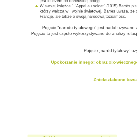
jest kluczem do francuskiej potęgi.
W swojej książce "L'Appel au soldat" (1915) Barrès pis
którzy walczą w I wojnie światowej. Barrès uważa, że c
Francję, ale także o swoją narodową tożsamość.
Pojęcie "narodu tytułowego" jest nadal używane w 
Pojęcie to jest często wykorzystywane do analizy rela
Pojęcie „naród tytułowy” 
Upokorzanie innego: obraz xix-wieczneg
Zniekształcone tożs