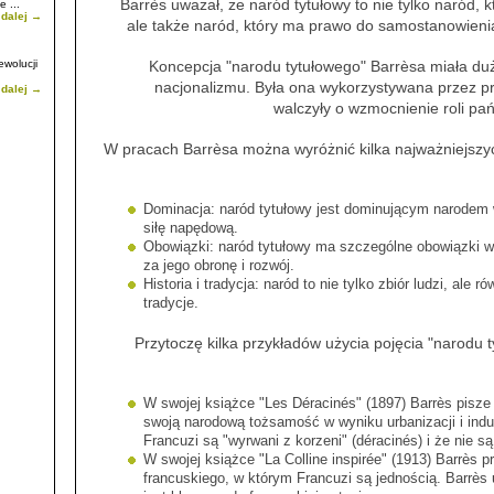
Barrès uważał, że naród tytułowy to nie tylko naród, 
 ...
 dalej →
ale także naród, który ma prawo do samostanowienia
ewolucji
Koncepcja "narodu tytułowego" Barrèsa miała du
nacjonalizmu. Była ona wykorzystywana przez pra
 dalej →
walczyły o wzmocnienie roli pań
W pracach Barrèsa można wyróżnić kilka najważniejszy
Dominacja: naród tytułowy jest dominującym narodem 
siłę napędową.
Obowiązki: naród tytułowy ma szczególne obowiązki w
za jego obronę i rozwój.
Historia i tradycja: naród to nie tylko zbiór ludzi, ale r
tradycje.
Przytoczę kilka przykładów użycia pojęcia "narodu 
W swojej książce "Les Déracinés" (1897) Barrès pisze 
swoją narodową tożsamość w wyniku urbanizacji i indust
Francuzi są "wyrwani z korzeni" (déracinés) i że nie 
W swojej książce "La Colline inspirée" (1913) Barrès 
francuskiego, w którym Francuzi są jednością. Barrès