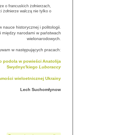
ze o francuskich żołnierzach,
i żołnierze walczą nie tylko o
nauce historycznej i politologii.
cji między narodami w państwach
wielonarodowych.
używam w następujących pracach:
o podola w powieści Anatolija
Swydnyc'kiego
Luboraccy
amości wieloetnicznej Ukrainy
Lech Suchomłynow