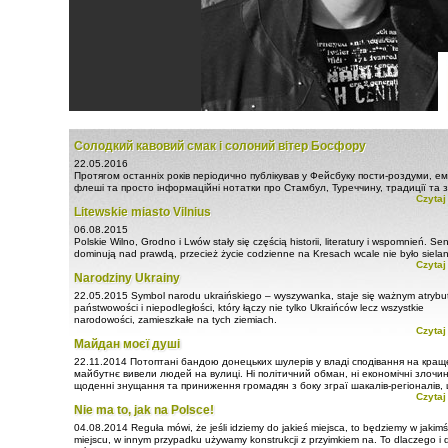
Солодкий кавовий смак і солоний вітер Босфору
22.05.2016
Протягом останніх років періодично публікував у Фейсбуку пости-роздуми, ем
флеші та просто інформаційні нотатки про Стамбул, Туреччину, традиції та з
Czytaj
імперії Османів. Сподіваюся, що мені вдалося ...
Litewskie miasto Vilnius
06.08.2015
Polskie Wilno, Grodno i Lwów stały się częścią historii, literatury i wspomnień. S
dominują nad prawdą, przecież życie codzienne na Kresach wcale nie było siela
Czytaj
Pamięta się tylko skrajnie przeżycia.
Narodziny Ukrainy
Niech żyje Polska! Tegyvuoja Lietuva! Слава Україні! Жыве Беларусь!
22.05.2015
Symbol narodu ukraińskiego – wyszywanka, staje się ważnym atryb
państwowości i niepodległości, który łączy nie tylko Ukraińców lecz wszystkie
narodowości, zamieszkałe na tych ziemiach.
Czytaj
Od niedawna w dniu 21 maja w Ukrainie jest obchodzony Dzień Wyszywanki. To 
Майдан моєї душі
nabiera szczególnego znaczenia...
22.11.2014
Потоптані бандою донецьких шулерів у владі сподівання на кращ
майбутнє вивели людей на вулиці. Ні політичний обман, ні економічні злочин
щоденні знущання та приниження громадян з боку зграї шакалів-регіоналів,
Czytaj
окопалася на київських пагорбах, а саме зневага до людини ...
Nie ma to, jak na Polsce!
04.08.2014
Reguła mówi, że jeśli idziemy do jakieś miejsca, to będziemy w jakimś
miejscu, w innym przypadku używamy konstrukcji z przyimkiem na. To dlaczego i d