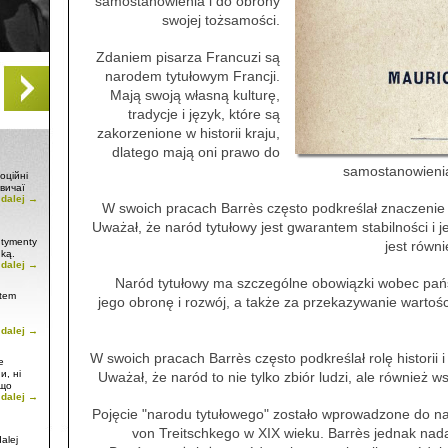
samostanowienia i do obrony
swojej tożsamości.
Zdaniem pisarza Francuzi są
narodem tytułowym Francji.
Mają swoją własną kulturę,
tradycje i język, które są
zakorzenione w historii kraju,
dlatego mają oni prawo do
samostanowienia
оційні
вичаї
 dalej →
W swoich pracach Barrès często podkreślał znaczenie
Uważał, że naród tytułowy jest gwarantem stabilności i 
entymenty
jest równi
nką.
 dalej →
Naród tytułowy ma szczególne obowiązki wobec pańs
utem
jego obronę i rozwój, a także za przekazywanie wartośc
 dalej →
święto
W swoich pracach Barrès często podkreślał rolę historii i
е
и, ні
Uważał, że naród to nie tylko zbiór ludzi, ale również wsp
 що
 dalej →
Pojęcie "narodu tytułowego" zostało wprowadzone do nau
von Treitschkego w XIX wieku. Barrès jednak nad
alej