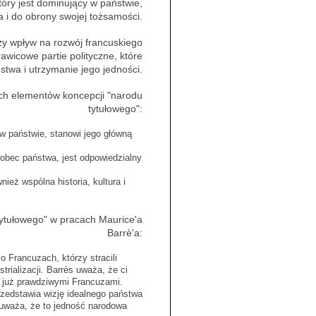
który jest dominujący w państwie,
 i do obrony swojej tożsamości.
ży wpływ na rozwój francuskiego
wicowe partie polityczne, które
stwa i utrzymanie jego jedności.
ch elementów koncepcji "narodu
tytułowego":
w państwie, stanowi jego główną
obec państwa, jest odpowiedzialny
ównież wspólna historia, kultura i
tytułowego" w pracach Maurice'a
Barrè'a:
o Francuzach, którzy stracili
rializacji. Barrès uważa, że ci
są już prawdziwymi Francuzami.
przedstawia wizję idealnego państwa
 uważa, że to jedność narodowa