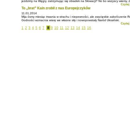
jeździmy na Węgry, zatrzymując się obiadek na Słowacji? No bo wszyscy wiemy, że
Czytaj
To „brat” Kain zrobił z nas Europejczyków
11.01.2014
Mija ósmy miesiąc trwania w strachu i niepewności, ale zwycięskie zakończenie R
Godności wzmacnia wiarę we własne siły i nowopowstały Naród Ukraiński.
Czytaj
1
2
3
4
5
6
7
8
9
10
11
12
13
14
15
16