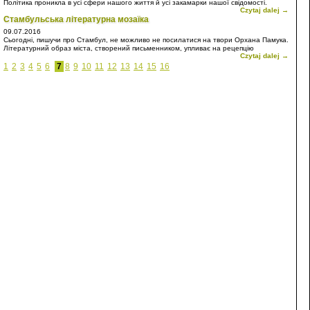
Політика проникла в усі сфери нашого життя й усі закамарки нашої свідомості.
Czytaj dalej →
Звичайно, це відбилося й на моїх постах на Фесбуку. Читайте, думайте,
Стамбульська літературна мозаїка
сперечайтеся.
09.07.2016
Сьогодні, пишучи про Стамбул, не можливо не посилатися на твори Орхана Памука.
Літературний образ міста, створений письменником, упливає на рецепцію
Czytaj dalej →
Стамбула. Не тільки на мою рецепцію, а й усіх сучасників, які читали прозу Памука.
1
2
3
4
5
6
7
8
9
10
11
12
13
14
15
16