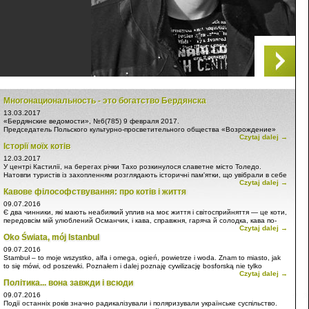
Многонациональность - это богатство Бердянска
13.03.2017
«Бердянские ведомости», №6(785) 9 февраля 2017.
Председатель Польского культурно-просветительного общества «Возрождение»
Czytaj dalej →
Алексей Сухомлинов: «Многонациональность - это богатство Бердянска»
Історії моїх котів
Интервью.
12.03.2017
У центрі Кастилії, на берегах річки Тахо розкинулося славетне місто Толедо.
Натовпи туристів із захопленням розглядають історичні пам'ятки, що увібрали в себе
Czytaj dalej →
найкраще з багатьох культур і двох цивілізацій. Тут, як і в багатьох містах
Кавове філософствування: про котів і життя
Іберійського півострова, берберсько-ісламська культура накладається на
європейсько-християнську...
09.07.2016
Є два чинники, які мають неабиякий уплив на моє життя і світосприйняття — це коти,
передовсім мій улюблений Османчик, і кава, справжня, гаряча й солодка, кава по-
Czytaj dalej →
турецьки. Зазвичай мій ранок починається з муркання смугастої істоти і горнятка
Oko Świata, mój Istanbul
коричневої запашної суміші.
09.07.2016
Stambuł – to moje wszystko, alfa i omega, ogień, powietrze i woda. Znam to miasto, jak
to się mówi, od poszewki. Poznałem i dalej poznaję cywilizację bosforską nie tylko
Czytaj dalej →
oczami, a może przede wszystkim, sercem i rozumem. Oto kilka moich publikacji, które
Політика... вона завжди і всюди
umieściłem na Facebooku.
09.07.2016
Події останніх років значно радикалізували і поляризували українське суспільство.