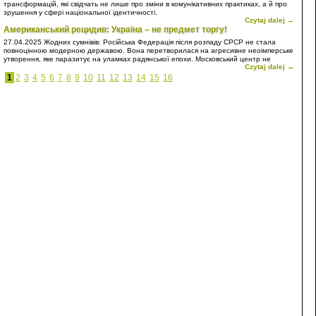
трансформацій, які свідчать не лише про зміни в комунікативних практиках, а й про
зрушення у сфері національної ідентичності.
Czytaj dalej →
Американський рецидив: Україна – не предмет торгу!
27.04.2025
Жодних сумнівів: Російська Федерація після розпаду СРСР не стала
повноцінною модерною державою. Вона перетворилася на агресивне неоімперське
утворення, яке паразитує на уламках радянської епохи. Московський центр не
Czytaj dalej →
просто відмовився інтегруватися у світову спільноту на засадах рівноправного
партнерства, він обрав шлях домінування, підкорення та експансії. Власне, Росія є
1
2
3
4
5
6
7
8
9
10
11
12
13
14
15
16
типовою неоколонією – лише з тією відмінністю, що вона прагне сама бути
метрополією.