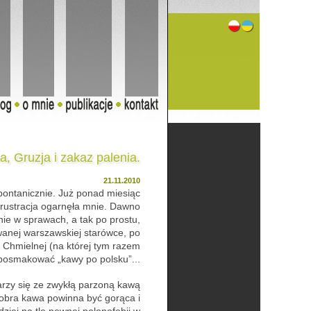
a, Gruzja i zakaz palenia.
21.11.2010
pontanicznie. Już ponad miesiąc
frustracja ogarnęła mnie. Dawno
ie w sprawach, a tak po prostu,
wanej warszawskiej starówce, po
Chmielnej (na której tym razem
 posmakować „kawy po polsku”...
arzy się ze zwykłą parzoną kawą
obra kawa powinna być gorąca i