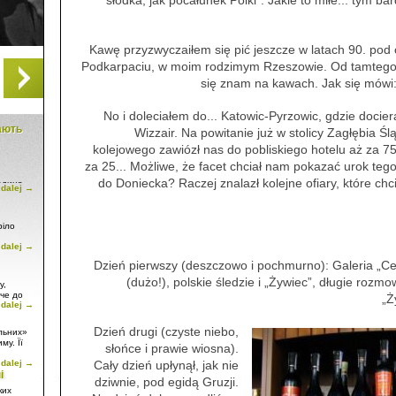
słodka, jak pocałunek Polki”. Jakie to miłe... tym ba
Kawę przyzwyczaiłem się pić jeszcze w latach 90. po
Podkarpaciu, w moim rodzimym Rzeszowie. Od tamtego 
się znam na kawach. Jak się mówi:
No i doleciałem do... Katowic-Pyrzowic, gdzie doci
тають
Wizzair. Na powitanie już w stolicy Zagłębia 
kolejowego zawiózł nas do pobliskiego hotelu aż za 
za 25... Możliwe, że facet chciał nam pokazać urok teg
do Doniecka? Raczej znalazł kolejne ofiary, które chc
юдина
 dalej →
ття дому
ком,
сторії
ріло
 dalej →
и
 звану
Dzień pierwszy (deszczowo i pochmurno): Galeria „Cen
» –
му
(dużo!), polskie śledzie i „Żywiec”, długie rozm
у,
нях
жче до
„Ż
 dalej →
Dzień drugi (czyste niebo,
льних»
у
му. Її
słońce i prawie wiosna).
тільки
 dalej →
Cały dzień upłynął, jak nie
сть
і
а, як
dziwnie, pod egidą Gruzji.
 не
ких