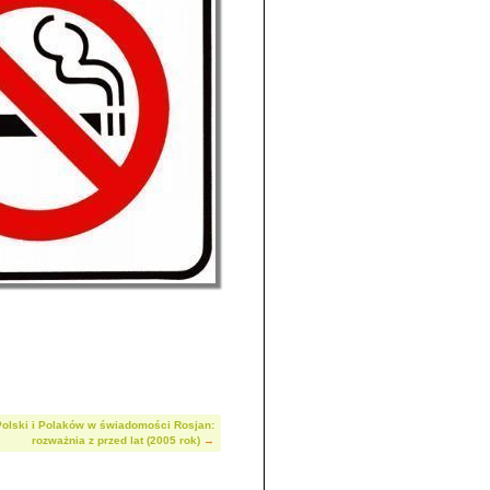
Polski i Polaków w świadomości Rosjan:
rozważnia z przed lat (2005 rok)
→