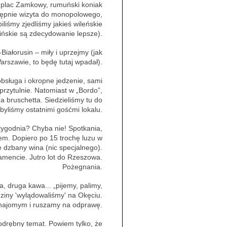
a plac Zamkowy, rumuński koniak
stępnie wizyta do monopolowego,
liśmy zjedliśmy jakieś wileńskie
aińskie są zdecydowanie lepsze).
Białorusin – miły i uprzejmy (jak
rszawie, to będę tutaj wpadał).
obsługa i okropne jedzenie, sami
przytulnie. Natomiast w „Bordo”,
a bruschetta. Siedzieliśmy tu do
byliśmy ostatnimi gośćmi lokalu.
tygodnia? Chyba nie! Spotkania,
em. Dopiero po 15 trochę luzu w
że dzbany wina (nic specjalnego).
tamencie. Jutro lot do Rzeszowa.
Pożegnania.
 druga kawa... „pijemy, palimy,
dziny 'wylądowaliśmy' na Okęciu.
znajomym i ruszamy na odprawę.
odrębny temat. Powiem tylko, że