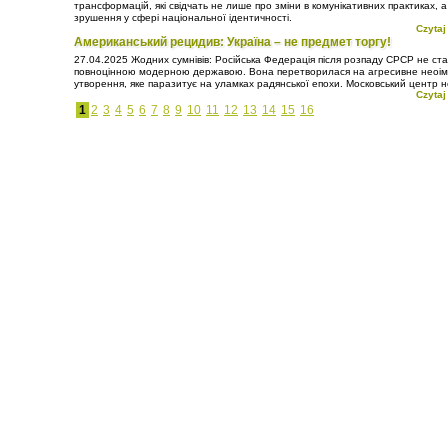
трансформацій, які свідчать не лише про зміни в комунікативних практиках, а
зрушення у сфері національної ідентичності.
Czytaj
Американський рецидив: Україна – не предмет торгу!
27.04.2025
Жодних сумнівів: Російська Федерація після розпаду СРСР не ст
повноцінною модерною державою. Вона перетворилася на агресивне неоім
утворення, яке паразитує на уламках радянської епохи. Московський центр н
Czytaj
просто відмовився інтегруватися у світову спільноту на засадах рівноправног
партнерства, він обрав шлях домінування, підкорення та експансії. Власне, Р
1
2
3
4
5
6
7
8
9
10
11
12
13
14
15
16
типовою неоколонією – лише з тією відмінністю, що вона прагне сама бути
метрополією.