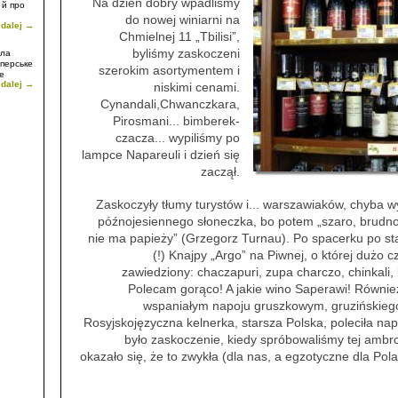
Na dzień dobry wpadliśmy
 й про
do nowej winiarni na
 dalej →
Chmielnej 11 „Tbilisi”,
byliśmy zaskoczeni
ала
перське
szerokim asortymentem i
е
 dalej →
о
niskimi cenami.
осія є
Cynandali,Chwanczkara,
Pirosmani... bimberek-
czacza... wypiliśmy po
lampce Napareuli i dzień się
zaczął.
Zaskoczyły tłumy turystów i... warszawiaków, chyba w
późnojesiennego słoneczka, bo potem „szaro, brudno
nie ma papieży” (Grzegorz Turnau). Po spacerku po sta
(!) Knajpy „Argo” na Piwnej, o której dużo
zawiedziony: chaczapuri, zupa charczo, chinkali
Polecam gorąco! A jakie wino Saperawi! Również
wspaniałym napoju gruszkowym, gruzińskiego p
Rosyjskojęzyczna kelnerka, starsza Polska, poleciła na
było zaskoczenie, kiedy spróbowaliśmy tej ambro
okazało się, że to zwykła (dla nas, a egzotyczne dla Pol