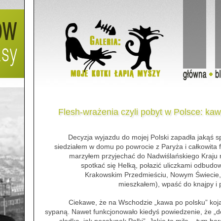
Flesh-wrażenia czyli pobyt w Polsce: kaw
Decyzja wyjazdu do mojej Polski zapadła jakąś s
siedziałem w domu po powrocie z Paryża i całkowita 
marzyłem przyjechać do Nadwiślańskiego Kraju n
spotkać się Helką, połazić uliczkami odbudo
Krakowskim Przedmieściu, Nowym Świecie, 
mieszkałem), wpaść do knajpy i
Ciekawe, że na Wschodzie „kawa po polsku” koj
sypaną. Nawet funkcjonowało kiedyś powiedzenie, że „d