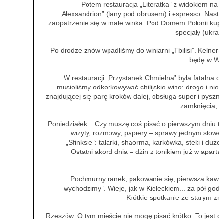
Potem restauracja „Literatka” z widokiem n
„Alexsandrion” (lany pod obrusem) i espresso. Na
zaopatrzenie się w małe winka. Pod Domem Polonii kupi
specjały (ukr
Po drodze znów wpadliśmy do winiarni „Tbilisi”. Kelner-
będę w Wa
W restauracji „Przystanek Chmielna” była fatalna 
musieliśmy odkorkowywać chilijskie wino: drogo i nie
znajdującej się parę kroków dalej, obsługa super i pyszn
zamknięcia, 
Poniedziałek... Czy muszę coś pisać o pierwszym dniu 
wizyty, rozmowy, papiery – sprawy jednym słow
„Sfinksie”: talarki, shaorma, karkówka, steki i du
Ostatni akord dnia – dżin z tonikiem już w apar
Pochmurny ranek, pakowanie się, pierwsza kawa,
wychodzimy”. Wieje, jak w Kieleckiem... za pół go
Krótkie spotkanie ze starym 
Rzeszów. O tym mieście nie mogę pisać krótko. To jest 