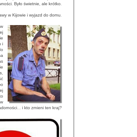
ności. Było świetnie, ale krótko.
rawy w Kijowie i wyjazd do domu.
 w
ej
ie
 i
do
na
as
ie
s,
ść
po
ej
to
 w
omości... i kto zmieni ten kraj?