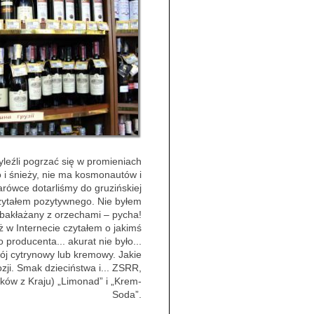
yleźli pogrzać się w promieniach
 i śnieży, nie ma kosmonautów i
rówce dotarliśmy do gruzińskiej
 czytałem pozytywnego. Nie byłem
, bakłażany z orzechami – pycha!
 w Internecie czytałem o jakimś
roducenta... akurat nie było...
pój cytrynowy lub kremowy. Jakie
zji. Smak dzieciństwa i... ZSRR,
aków z Kraju) „Limonad” i „Krem-
Soda”.