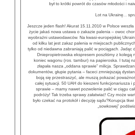
był to krótki powrót do czasów młodości i naiw
Lot na Ukrainę... sp
Jeszcze jeden flash! Akurat 15.11.2010 w Polsce weszła
życie jakaś nowa ustawa o zakazie palenia – owoc chor
wyobraźni ustawodawców. Na kwasi-europejskiej Ukrain
od kilku lat jest zakaz palenia w miejscach publicznych
tylko od niedawna zabraniają palić w pociągach. Jadąc 
Dniepropietrowska ekspresem poszliśmy z kolegą 
koniec wagonu (ros. tambur) na papieroska. I tutaj n
złapała nasza „oddana sprawie” milicja. Sprawdzan
dokumentów, głupie pytania – faceci zmniejszają dystan
boją się przestraszyć, ale muszą pokazać poważno
całej sytuacji. 50 UAH do kieszeni funkcjonariusza i 
sprawie – mamy nawet pozwolenie palić w ciągu cał
podróży! Tak trzeba sprawy załatwiać! Czy może war
było czekać na protokół i decyzję sądu?Korupcja tkwi
„sowkowej” podświad