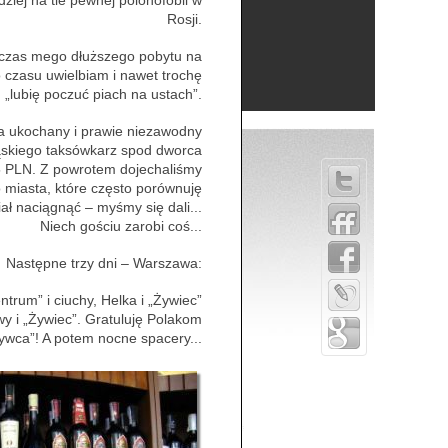
rdziej na tle pewnej polonofobii w
Rosji.
d czas mego dłuższego pobytu na
czasu uwielbiam i nawet trochę
 „lubię poczuć piach na ustach”.
era ukochany i prawie niezawodny
Śląskiego taksówkarz spod dworca
75 PLN. Z powrotem dojechaliśmy
o miasta, które często porównuję
iał naciągnąć – myśmy się dali...
Niech gościu zarobi coś...
Następne trzy dni – Warszawa:
trum” i ciuchy, Helka i „Żywiec”
owy i „Żywiec”. Gratuluję Polakom
ywca”! A potem nocne spacery...