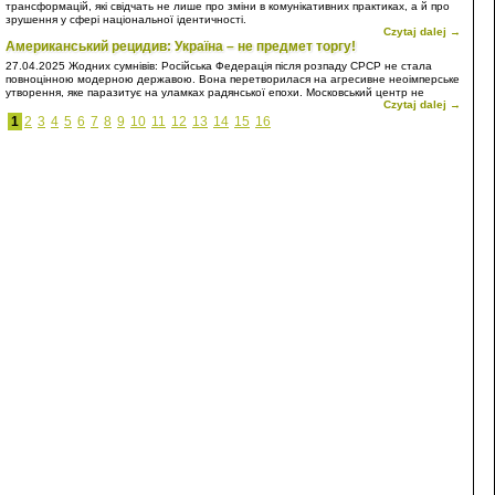
трансформацій, які свідчать не лише про зміни в комунікативних практиках, а й про
зрушення у сфері національної ідентичності.
Czytaj dalej →
Американський рецидив: Україна – не предмет торгу!
27.04.2025
Жодних сумнівів: Російська Федерація після розпаду СРСР не стала
повноцінною модерною державою. Вона перетворилася на агресивне неоімперське
утворення, яке паразитує на уламках радянської епохи. Московський центр не
Czytaj dalej →
просто відмовився інтегруватися у світову спільноту на засадах рівноправного
партнерства, він обрав шлях домінування, підкорення та експансії. Власне, Росія є
1
2
3
4
5
6
7
8
9
10
11
12
13
14
15
16
типовою неоколонією – лише з тією відмінністю, що вона прагне сама бути
метрополією.