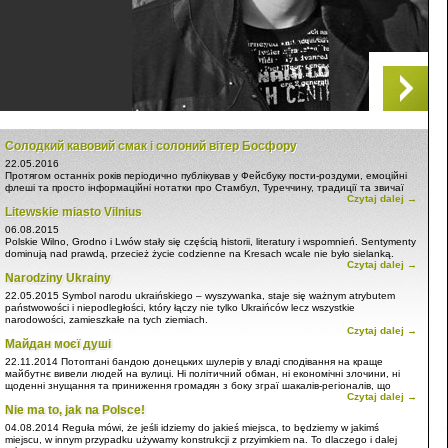
Солодкий кавовий смак і солоний вітер Босфору
22.05.2016
Протягом останніх років періодично публікував у Фейсбуку пости-роздуми, емоційні
флеші та просто інформаційні нотатки про Стамбул, Туреччину, традиції та звичаї
Czytaj dalej →
імперії Османів. Сподіваюся, що мені вдалося ...
Litewskie miasto Vilnius
06.08.2015
Polskie Wilno, Grodno i Lwów stały się częścią historii, literatury i wspomnień. Sentymenty
dominują nad prawdą, przecież życie codzienne na Kresach wcale nie było sielanką.
Czytaj dalej →
Pamięta się tylko skrajnie przeżycia.
Narodziny Ukrainy
Niech żyje Polska! Tegyvuoja Lietuva! Слава Україні! Жыве Беларусь!
22.05.2015
Symbol narodu ukraińskiego – wyszywanka, staje się ważnym atrybutem
państwowości i niepodległości, który łączy nie tylko Ukraińców lecz wszystkie
narodowości, zamieszkałe na tych ziemiach.
Czytaj dalej →
Od niedawna w dniu 21 maja w Ukrainie jest obchodzony Dzień Wyszywanki. To święto
Майдан моєї душі
nabiera szczególnego znaczenia...
22.11.2014
Потоптані бандою донецьких шулерів у владі сподівання на краще
майбутнє вивели людей на вулиці. Ні політичний обман, ні економічні злочини, ні
щоденні знущання та приниження громадян з боку зграї шакалів-регіоналів, що
Czytaj dalej →
окопалася на київських пагорбах, а саме зневага до людини ...
Nie ma to, jak na Polsce!
04.08.2014
Reguła mówi, że jeśli idziemy do jakieś miejsca, to będziemy w jakimś
miejscu, w innym przypadku używamy konstrukcji z przyimkiem na. To dlaczego i dalej