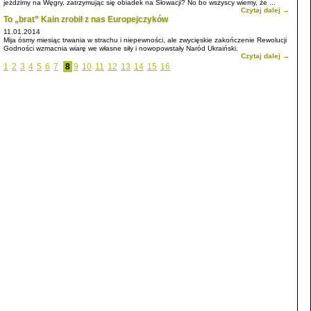
jeździmy na Węgry, zatrzymując się obiadek na Słowacji? No bo wszyscy wiemy, że ...
Czytaj dalej →
To „brat” Kain zrobił z nas Europejczyków
11.01.2014
Mija ósmy miesiąc trwania w strachu i niepewności, ale zwycięskie zakończenie Rewolucji
Godności wzmacnia wiarę we własne siły i nowopowstały Naród Ukraiński.
Czytaj dalej →
1
2
3
4
5
6
7
8
9
10
11
12
13
14
15
16