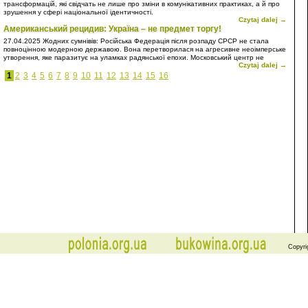
трансформацій, які свідчать не лише про зміни в комунікативних практиках, а й про
зрушення у сфері національної ідентичності.
Czytaj dalej →
Американський рецидив: Україна – не предмет торгу!
27.04.2025
Жодних сумнівів: Російська Федерація після розпаду СРСР не стала
повноцінною модерною державою. Вона перетворилася на агресивне неоімперське
утворення, яке паразитує на уламках радянської епохи. Московський центр не
Czytaj dalej →
просто відмовився інтегруватися у світову спільноту на засадах рівноправного
партнерства, він обрав шлях домінування, підкорення та експансії. Власне, Росія є
1
2
3
4
5
6
7
8
9
10
11
12
13
14
15
16
типовою неоколонією – лише з тією відмінністю, що вона прагне сама бути
метрополією.
Copyri