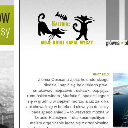
09.07.2013
Ziemia Obiecana Zjeść holenderskiego
śledzia i napić się belgijskiego piwa,
smakować miejscowe truskawki, popijając
rumuńskim winem „Murfatlar”, opalać i kąpać
się w grudniu w ciepłym morzu, a już za kilka
dni chować się w hotelu od ulewnych deszczy
i padającego śniegu – to wszystko można w
Izraelu-Palestynie. Tutaj kosmopolityzm i
ateizm organicznie łączą się z ortodoksalną