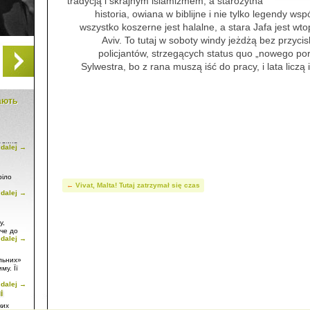
tradycją i skrajnym islamizmem, a starożytna
historia, owiana w biblijne i nie tylko legendy ws
wszystko koszerne jest halalne, a stara Jafa jest wt
Aviv. To tutaj w soboty windy jeżdżą bez przyci
policjantów, strzegących status quo „nowego po
Sylwestra, bo z rana muszą iść do pracy, i lata licz
тають
юдина
 dalej →
ття дому
ком,
сторії
ріло
←
Vivat, Malta! Tutaj zatrzymał się czas
 dalej →
и
 звану
» –
му
у,
нях
жче до
 dalej →
льних»
у
му. Її
тільки
 dalej →
сть
і
а, як
 не
ких