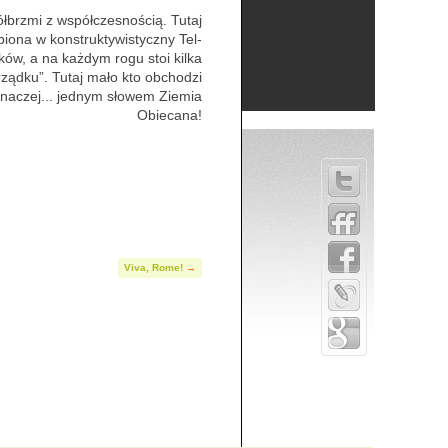
półbrzmi z współczesnością. Tutaj
opiona w konstruktywistyczny Tel-
sków, a na każdym rogu stoi kilka
rządku”. Tutaj mało kto obchodzi
ą inaczej... jednym słowem Ziemia
Obiecana!
Viva, Rome!
→