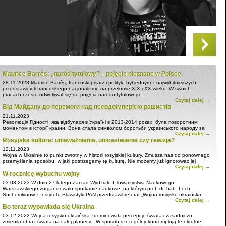
Maurice Barrès: „naród tytułowy” – pojęcie nieznane w Polsce
28.11.2023
Maurice Barrès, francuski pisarz i polityk, był jednym z najwybitniejszych
przedstawicieli francuskiego nacjonalizmu na przełomie XIX i XX wieku. W swoich
pracach często odwoływał się do pojęcia narodu tytułowego.
Czytaj dalej →
Barrès uważał, że naród tytułowy to naród, który jest dominujący w państwie, w którym
Від Майдану до перемоги над псевдоімперією рашистів
żyje. Naród ten ma swoją własną kulturę, tradycje i język, które są przekazywane z
pokolenia na pokolenie. Naród tytułowy ma również prawo do samostanowienia i do
21.11.2023
obrony swojej tożsamości.
Революція Гідності, яка відбулася в Україні в 2013-2014 роках, була поворотним
моментом в історії країни. Вона стала символом боротьби українського народу за
Czytaj dalej →
свободу, демократію та європейське майбутнє.
Rosyjska kultura: unieważnienie, unicestwienie czy rewizja?
12.11.2023
Wojna w Ukrainie to punkt zwrotny w historii rosyjskiej kultury. Zmusza nas do ponownego
przemyślenia sposobu, w jaki postrzegamy tę kulturę. Nie możemy już ignorować jej
Czytaj dalej →
imperialistycznego charakteru i związków z przemocą. Musimy zacząć postrzegać rosyjską
W rocznicę wybuchu wojny
kulturę jako złożoną i kontrowersyjną, która zawiera zarówno elementy piękne, jak i
przerażające.
03.03.2023
W dniu 27 lutego Zarząd Wydziału I Towarzystwa Naukowego
Warszawskiego zorganizowało spotkanie naukowe, na którym prof. dr. hab. Lech
Suchomłynow z Instytutu Slawistyki PAN przedstawił referat „Wojna rosyjsko-ukraińska:
Czytaj dalej →
rozwód cywilizacji? (relacje Polaków z okupowanego miasta)”.
Bo teraz wypowiada się Ukraina
03.12.2022
Wojna rosyjsko-ukraińska zdominowała percepcję świata i zasadniczo
zmieniła obraz świata na całej planecie. W sposób szczególny kontemplują te okrutne