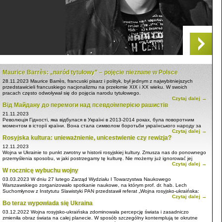
Maurice Barrès: „naród tytułowy” – pojęcie nieznane w Polsce
28.11.2023
Maurice Barrès, francuski pisarz i polityk, był jednym z najwybitniejszych
przedstawicieli francuskiego nacjonalizmu na przełomie XIX i XX wieku. W swoich
pracach często odwoływał się do pojęcia narodu tytułowego.
Czytaj dalej →
Barrès uważał, że naród tytułowy to naród, który jest dominujący w państwie, w którym
Від Майдану до перемоги над псевдоімперією рашистів
żyje. Naród ten ma swoją własną kulturę, tradycje i język, które są przekazywane z
pokolenia na pokolenie. Naród tytułowy ma również prawo do samostanowienia i do
21.11.2023
obrony swojej tożsamości.
Революція Гідності, яка відбулася в Україні в 2013-2014 роках, була поворотним
моментом в історії країни. Вона стала символом боротьби українського народу за
Czytaj dalej →
свободу, демократію та європейське майбутнє.
Rosyjska kultura: unieważnienie, unicestwienie czy rewizja?
12.11.2023
Wojna w Ukrainie to punkt zwrotny w historii rosyjskiej kultury. Zmusza nas do ponownego
przemyślenia sposobu, w jaki postrzegamy tę kulturę. Nie możemy już ignorować jej
Czytaj dalej →
imperialistycznego charakteru i związków z przemocą. Musimy zacząć postrzegać rosyjską
W rocznicę wybuchu wojny
kulturę jako złożoną i kontrowersyjną, która zawiera zarówno elementy piękne, jak i
przerażające.
03.03.2023
W dniu 27 lutego Zarząd Wydziału I Towarzystwa Naukowego
Warszawskiego zorganizowało spotkanie naukowe, na którym prof. dr. hab. Lech
Suchomłynow z Instytutu Slawistyki PAN przedstawił referat „Wojna rosyjsko-ukraińska:
Czytaj dalej →
rozwód cywilizacji? (relacje Polaków z okupowanego miasta)”.
Bo teraz wypowiada się Ukraina
03.12.2022
Wojna rosyjsko-ukraińska zdominowała percepcję świata i zasadniczo
zmieniła obraz świata na całej planecie. W sposób szczególny kontemplują te okrutne