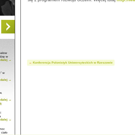
upalow
edzę w
 dalej →
nany w
←
Konferencja Polonistyk Uniwersyteckich w Rzeszowie
!!!.
” w
 dalej →
w,
 dalej →
m
i
a
 dalej →
 noc
 ciało