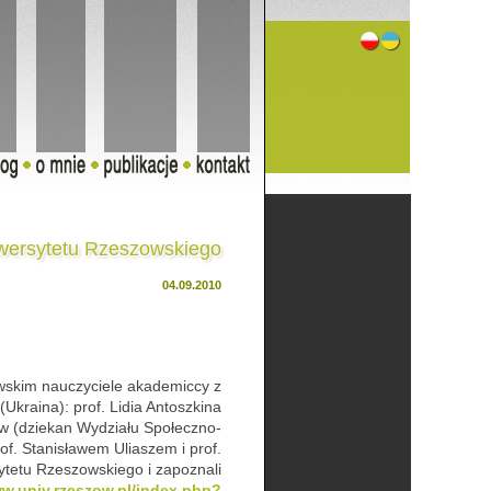
wersytetu Rzeszowskiego
04.09.2010
owskim nauczyciele akademiccy z
kraina): prof. Lidia Antoszkina
ow (dziekan Wydziału Społeczno-
. Stanisławem Uliaszem i prof.
ytetu Rzeszowskiego i zapoznali
ww.univ.rzeszow.pl/index.php?