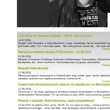
Jeśli Wam nie dopisała pogoda - róbcie zdjęcia kotom
14.07.2011
Brugia! Jutro Bruksela, a dalej Maastricht, Liege i Antwerpia. Na tle ukraińskich 
jest super, tylko +12, i non-stop pada... Nie mniej jednak ciesze sie... Na razie si
Czytaj
hotelu i... zrobiłem zdjecie kotkowi, który będzie okrasą mojej kolekcji. Jest wyko
Wywiad w telewizji lokalnej TV-Brdiańsk – 21.06.2011
stylu kota z Istambulu! Mam nadziję, że będą kolegować się! To dopiero integracja
21.06.2011
Wywiad z Prezesem Polskiego Kulturalno-Oświatowego Towarzystwa „Odrodzenie
Berdiańsku doc. drem Lechem A. Suchomłynowym (w języku ukraińskim).
Czytaj
Migawki holenderskie
17.06.2011
Wbrew panującym stereotypom o Holandii jako kraju trawki, piwa, serów, wiatrakó
kanałów, rowerów oraz legalnej prostytucji i tolerancji do...
Czytaj
Uniwersytet Rzeszowski jest otwarty na współpracę ze Wschode
17.06.2011
Od ponad 17 lat trawa współpraca pomiędzy polskim środowiskiem w Berdiańsku 
Uniwersytetem Rzeszowskim. Po raz pierwszy w roku 1994 czteroosobowa grupk
Czytaj
młodzieży ...
Relacje z wyjazdu. Dzień pierwszy, ranek (uzupełnione)
11.04.2011
11 kiwtnia 2011, godz. 09.30. Tę noc mam za sobą… Jeszcze jedną
spędzoną w pociągu… Oczy się kleją, nogi wymagają wyprostowania, a grzeszne