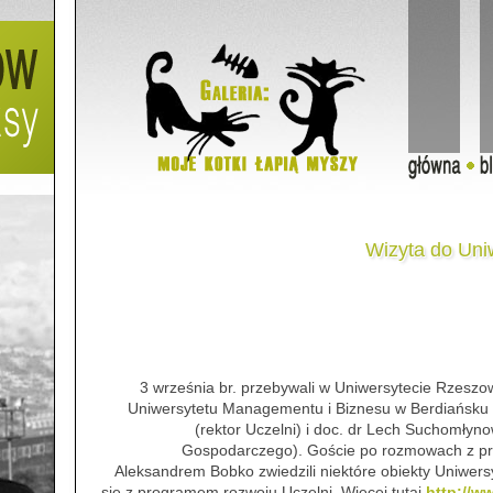
Wizyta do Uni
3 września br. przebywali w Uniwersytecie Rzesz
Uniwersytetu Managementu i Biznesu w Berdiańsku (U
(rektor Uczelni) i doc. dr Lech Suchomłyn
Gospodarczego). Goście po rozmowach z prof
Aleksandrem Bobko zwiedzili niektóre obiekty Uniwers
się z programem rozwoju Uczelni. Więcej tutaj
http://w