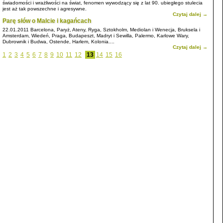
świadomości i wrażliwości na świat, fenomen wywodzący się z lat 90. ubiegłego stulecia
jest aż tak powszechne i agresywne.
Czytaj dalej →
Parę słów o Malcie i kagańcach
22.01.2011
Barcelona, Paryż, Ateny, Ryga, Sztokholm, Mediolan i Wenecja, Bruksela i
Amsterdam, Wiedeń, Praga, Budapeszt, Madryt i Sewilla, Palermo, Karlowe Wary,
Dubrownik i Budwa, Ostende, Harlem, Kolonia....
Czytaj dalej →
1
2
3
4
5
6
7
8
9
10
11
12
13
14
15
16