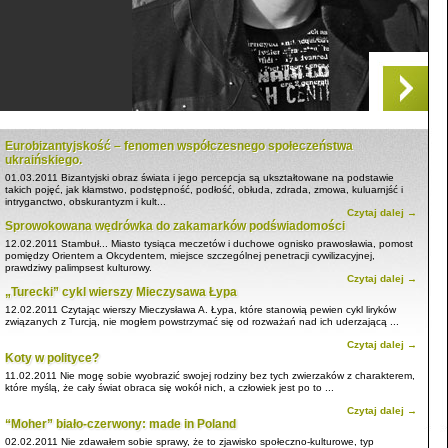
Eurobizantyjskość – fenomen współczesnego społeczeństwa
ukraińskiego.
01.03.2011
Bizantyjski obraz świata i jego percepcja są ukształtowane na podstawie
takich pojęć, jak kłamstwo, podstępność, podłość, obłuda, zdrada, zmowa, kuluarnjść i
intryganctwo, obskurantyzm i kult...
Czytaj dalej →
Sprowokowana wędrówka do zakamarków podświadomości
12.02.2011
Stambuł... Miasto tysiąca meczetów i duchowe ognisko prawosławia, pomost
pomiędzy Orientem a Okcydentem, miejsce szczególnej penetracji cywilizacyjnej,
prawdziwy palimpsest kulturowy.
Czytaj dalej →
„Turecki” cykl wierszy Mieczysawa Łypa
12.02.2011
Czytając wierszy Mieczysława A. Łypa, które stanowią pewien cykl liryków
związanych z Turcją, nie mogłem powstrzymać się od rozważań nad ich uderzającą ...
Czytaj dalej →
Koty w polityce?
11.02.2011
Nie mogę sobie wyobrazić swojej rodziny bez tych zwierzaków z charakterem,
które myślą, że cały świat obraca się wokół nich, a człowiek jest po to ...
Czytaj dalej →
“Moher” biało-czerwony: made in Poland
02.02.2011
Nie zdawałem sobie sprawy, że to zjawisko społeczno-kulturowe, typ