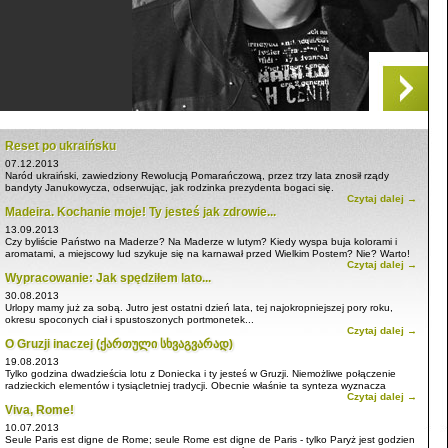
Reset po ukraińsku
07.12.2013
Naród ukraiński, zawiedziony Rewolucją Pomarańczową, przez trzy lata znosił rządy
bandyty Janukowycza, odserwując, jak rodzinka prezydenta bogaci się.
Czytaj dalej →
Madeira. Kochanie moje! Ty jesteś jak zdrowie...
13.09.2013
Czy byliście Państwo na Maderze? Na Maderze w lutym? Kiedy wyspa buja kolorami i
aromatami, a miejscowy lud szykuje się na karnawał przed Wielkim Postem? Nie? Warto!
Czytaj dalej →
Wypracowanie: Jak spędziłem lato...
30.08.2013
Urlopy mamy już za sobą. Jutro jest ostatni dzień lata, tej najokropniejszej pory roku,
okresu spoconych ciał i spustoszonych portmonetek...
Czytaj dalej →
O Gruzji inaczej (ქართული სხვაგვარად)
19.08.2013
Tylko godzina dwadzieścia lotu z Doniecka i ty jesteś w Gruzji. Niemożliwe połączenie
radzieckich elementów i tysiącletniej tradycji. Obecnie właśnie ta synteza wyznacza
Czytaj dalej →
koloryt lokaly...
Viva, Rome!
10.07.2013
Seule Paris est digne de Rome; seule Rome est digne de Paris - tylko Paryż jest godzien