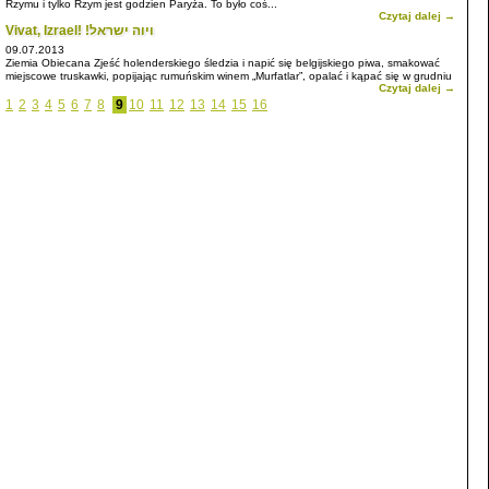
Rzymu i tylko Rzym jest godzien Paryża. To było coś...
Czytaj dalej →
Vivat, Izrael! !ויוה ישראל
09.07.2013
Ziemia Obiecana Zjeść holenderskiego śledzia i napić się belgijskiego piwa, smakować
miejscowe truskawki, popijając rumuńskim winem „Murfatlar”, opalać i kąpać się w grudniu
Czytaj dalej →
w ciepłym morzu ...
1
2
3
4
5
6
7
8
9
10
11
12
13
14
15
16