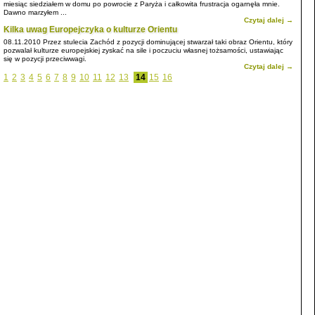
miesiąc siedziałem w domu po powrocie z Paryża i całkowita frustracja ogarnęła mnie.
Dawno marzyłem ...
Czytaj dalej →
Kilka uwag Europejczyka o kulturze Orientu
08.11.2010
Przez stulecia Zachód z pozycji dominującej stwarzał taki obraz Orientu, który
pozwalał kulturze europejskiej zyskać na sile i poczuciu własnej tożsamości, ustawiając
się w pozycji przeciwwagi.
Czytaj dalej →
1
2
3
4
5
6
7
8
9
10
11
12
13
14
15
16