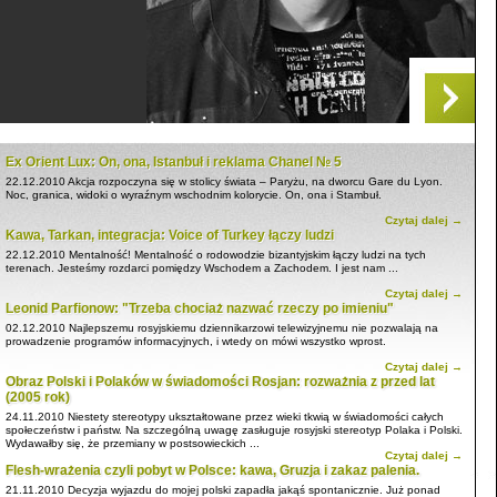
Ex Orient Lux: On, ona, Istanbuł i reklama Chanel № 5
22.12.2010
Akcja rozpoczyna się w stolicy świata – Paryżu, na dworcu Gare du Lyon.
Noc, granica, widoki o wyraźnym wschodnim kolorycie. On, ona i Stambuł.
Czytaj dalej →
Kawa, Tarkan, integracja: Voice of Turkey łączy ludzi
22.12.2010
Mentalność! Mentalność o rodowodzie bizantyjskim łączy ludzi na tych
terenach. Jesteśmy rozdarci pomiędzy Wschodem a Zachodem. I jest nam ...
Czytaj dalej →
Leonid Parfionow: "Trzeba chociaż nazwać rzeczy po imieniu"
02.12.2010
Najlepszemu rosyjskiemu dziennikarzowi telewizyjnemu nie pozwalają na
prowadzenie programów informacyjnych, i wtedy on mówi wszystko wprost.
Czytaj dalej →
Obraz Polski i Polaków w świadomości Rosjan: rozważnia z przed lat
(2005 rok)
24.11.2010
Niestety stereotypy ukształtowane przez wieki tkwią w świadomości całych
społeczeństw i państw. Na szczególną uwagę zasługuje rosyjski stereotyp Polaka i Polski.
Wydawałby się, że przemiany w postsowieckich ...
Czytaj dalej →
Flesh-wrażenia czyli pobyt w Polsce: kawa, Gruzja i zakaz palenia.
21.11.2010
Decyzja wyjazdu do mojej polski zapadła jakąś spontanicznie. Już ponad